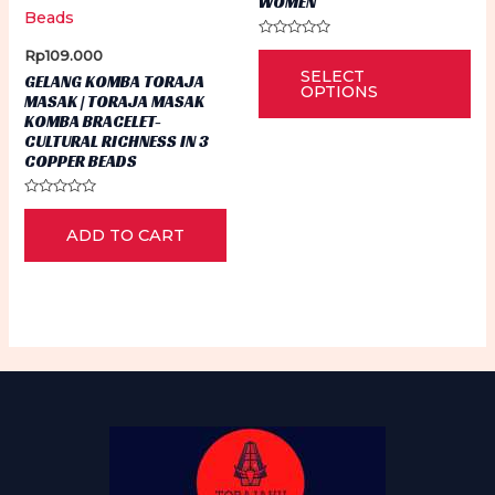
WOMEN
Rp54.900
Rated
Thi
Rp
109.000
0
SELECT
out
GELANG KOMBA TORAJA
pr
of
OPTIONS
MASAK | TORAJA MASAK
5
ha
KOMBA BRACELET-
CULTURAL RICHNESS IN 3
mu
COPPER BEADS
var
Th
Rated
0
op
ADD TO CART
out
of
5
ma
be
ch
on
th
pr
pa