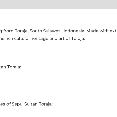
Sepu'
tion
Reviews (0)
Bag
quantity
bag from Toraja, South Sulawesi, Indonesia. Made with ext
e rich cultural heritage and art of Toraja.
tan Toraja:
s of Sepu’ Sultan Toraja: