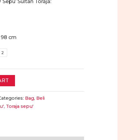
/ Sepu’ Sultan Toraja:
h 98 cm
n 2
ART
Categories:
Bag
,
Beli
u'
,
Toraja sepu'