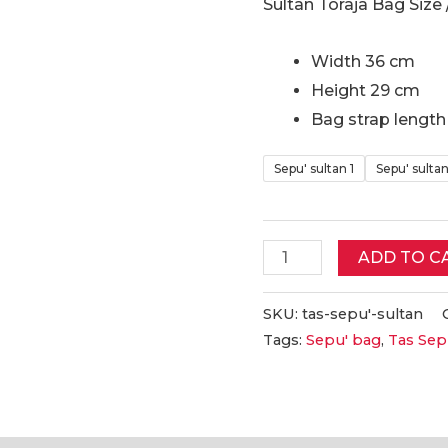
Sultan Toraja Bag Size 
Width 36 cm
Height 29 cm
Bag strap lengt
Sepu' sultan 1
Sepu' sulta
Tas
ADD TO C
Sepu'
Sultan
SKU:
tas-sepu'-sultan
Tags:
Sepu' bag
,
Tas Sep
Toraja
|
Toraja
Sultan