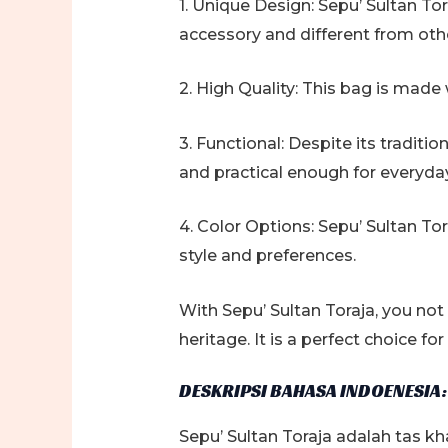
1. Unique Design: Sepu’ Sultan Tor
accessory and different from oth
2. High Quality: This bag is made 
3. Functional: Despite its tradit
and practical enough for everyda
4. Color Options: Sepu’ Sultan Tor
style and preferences.
With Sepu’ Sultan Toraja, you not 
heritage. It is a perfect choice f
DESKRIPSI BAHASA INDOENESIA:
Sepu’ Sultan Toraja adalah tas kh