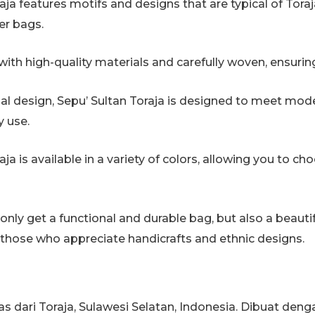
aja features motifs and designs that are typical of Toraj
er bags.
with high-quality materials and carefully woven, ensuring
ional design, Sepu’ Sultan Toraja is designed to meet mod
y use.
aja is available in a variety of colors, allowing you to c
only get a functional and durable bag, but also a beautif
or those who appreciate handicrafts and ethnic designs.
as dari Toraja, Sulawesi Selatan, Indonesia. Dibuat denga