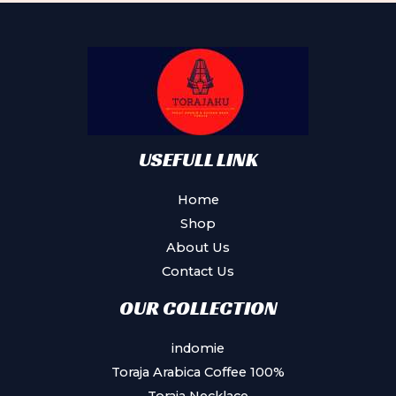
may
be
chosen
on
the
product
USEFULL LINK
page
Home
Shop
About Us
Contact Us
OUR COLLECTION
indomie
Toraja Arabica Coffee 100%