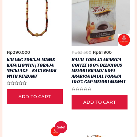
Original
Current
Rp
290.000
Rp
63.500
Rp
61.900
price
price
KALUNG TORAJA MANIK
HALAL TORAJA ARABICA
was:
is:
KATA LIONTIN | TORAJA
COFFEE 100% DELICIOUS
Rp63.500.
Rp61.900.
NECKLACE – KATA BEADS
MELODI BRAND/ KOPI
WITH PENDANT
ARABICA HALAL TORAJA
100% CAP MELODI NIKMAT
Rated
0
Rated
ADD TO CART
out
0
of
ADD TO CART
out
5
of
5
Sale!