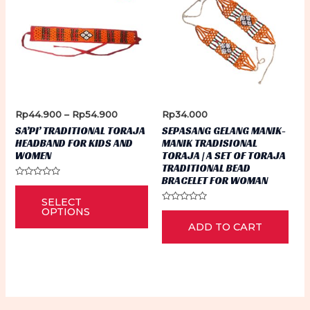
Price
Rp
44.900
–
Rp
54.900
Rp
34.000
range:
SA’PI’ TRADITIONAL TORAJA
SEPASANG GELANG MANIK-
Rp44.900
HEADBAND FOR KIDS AND
MANIK TRADISIONAL
through
WOMEN
TORAJA | A SET OF TORAJA
Rp54.900
TRADITIONAL BEAD
BRACELET FOR WOMAN
Rated
This
0
SELECT
out
product
of
Rated
OPTIONS
5
0
has
ADD TO CART
out
of
5
multiple
variants.
The
options