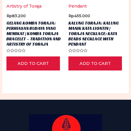
on
th
Rp
83.200
Rp
455.000
pr
GELANG KOMBA TORAJA:
KALUNG TORAJA: KALUNG
PERHIASAN BUDAYA YANG
MANIK KATA LIONTIN |
pa
MEMIKAT | KOMBA TORAJA
TORAJA NECKLACE: KATA
BRACELET – TRADITION AND
BEADS NECKLACE WITH
ARTISTRY OF TORAJA
PENDANT
Rated
Rated
0
0
ADD TO CART
ADD TO CART
out
out
of
of
5
5