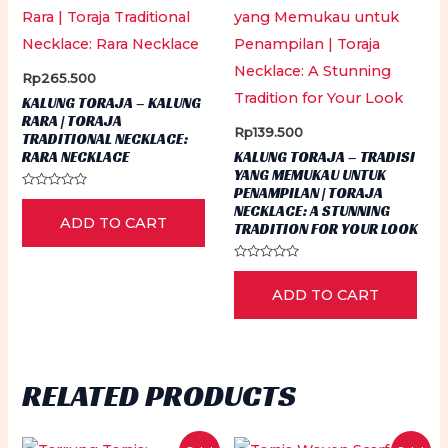
Rp
265.500
KALUNG TORAJA – KALUNG
RARA | TORAJA
Rp
139.500
TRADITIONAL NECKLACE:
RARA NECKLACE
KALUNG TORAJA – TRADISI
YANG MEMUKAU UNTUK
PENAMPILAN | TORAJA
Rated
NECKLACE: A STUNNING
0
ADD TO CART
out
TRADITION FOR YOUR LOOK
of
5
Rated
0
ADD TO CART
out
of
5
RELATED PRODUCTS