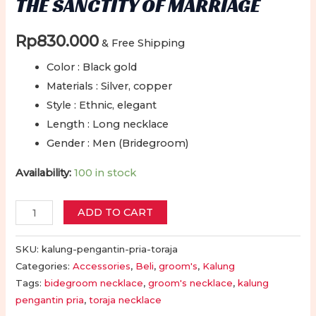
THE SANCTITY OF MARRIAGE
Rp
830.000
& Free Shipping
Color : Black gold
Materials : Silver, copper
Style : Ethnic, elegant
Length : Long necklace
Gender : Men (Bridegroom)
Availability:
100 in stock
Kalung
ADD TO CART
Tradisional
Toraja
SKU:
kalung-pengantin-pria-toraja
untuk
Categories:
Accessories
,
Beli
,
groom's
,
Kalung
Tags:
bidegroom necklace
,
groom's necklace
,
kalung
Pengantin
pengantin pria
,
toraja necklace
Pria