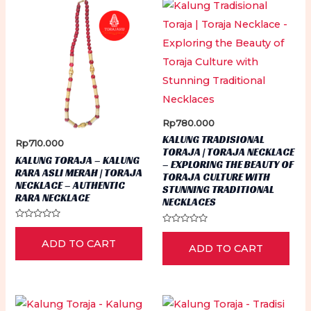
Rp
780.000
KALUNG TRADISIONAL
Rp
710.000
TORAJA | TORAJA NECKLACE
KALUNG TORAJA – KALUNG
– EXPLORING THE BEAUTY OF
RARA ASLI MERAH | TORAJA
TORAJA CULTURE WITH
NECKLACE – AUTHENTIC
STUNNING TRADITIONAL
RARA NECKLACE
NECKLACES
Rated
Rated
0
0
ADD TO CART
out
ADD TO CART
out
of
of
5
5