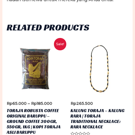
RELATED PRODUCTS
Sale!
Price
Rp
65.000
–
Rp
185.000
Rp
265.500
range:
TORAJA ROBUSTA COFFEE
KALUNG TORAJA – KALUNG
Rp65.000
ORIGINAL BARUPPU –
RARA | TORAJA
through
GROUND COFFEE 300GR,
TRADITIONAL NECKLACE:
Rp185.000
550GR, 1KG | KOPI TORAJA
RARA NECKLACE
ASLI BARUPPU