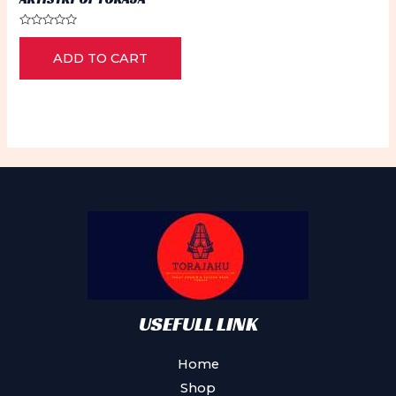
Rated
0
ADD TO CART
out
of
5
USEFULL LINK
Home
Shop