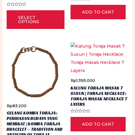
Rated
0
Rated
This
ADD TO CART
out
0
of
SELECT
out
5
product
of
OPTIONS
5
has
multiple
variants.
The
options
may
be
Rp
1.395.000
chosen
KALUNG TORAJA MASAK 7
on
SUSUN | TORAJA NECKLACE:
TORAJA MASAK NECKLACE 7
the
LAYERS
Rp
83.200
product
GELANG KOMBA TORAJA:
Rated
page
PERHIASAN BUDAYA YANG
0
MEMIKAT | KOMBA TORAJA
ADD TO CART
out
of
BRACELET – TRADITION AND
5
ARTISTRY OF TORAJA