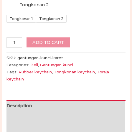
Tongkonan 2
Tongkonan 1
Tongkonan 2
Toraja
ADD TO CART
Tongkonan
Rubber
SKU:
gantungan-kunci-karet
Keychain
Categories:
Beli
,
Gantungan kunci
Tags:
Rubber keychain
,
Tongkonan keychain
,
Toraja
quantity
keychain
Description
Additional information
Reviews (0)