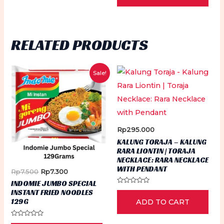
5
RELATED PRODUCTS
Sale!
Rp
295.000
KALUNG TORAJA – KALUNG
RARA LIONTIN | TORAJA
NECKLACE: RARA NECKLACE
WITH PENDANT
Original
Current
Rp
7.500
Rp
7.300
price
price
INDOMIE JUMBO SPECIAL
was:
is:
Rated
INSTANT FRIED NOODLES
0
Rp7.500.
Rp7.300.
129G
ADD TO CART
out
of
5
Rated