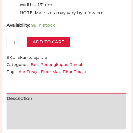
Width = 131 cm
NOTE: Mat sizes may vary by a few cm.
Availability:
99 in stock
Tikar
ADD TO CART
Toraja
-
SKU:
tikar-toraja-ale
Ale
Categories:
Beli
,
Perlengkapan Rumah
Tags:
Ale Toraja
,
Floor Mat
,
Tikar Toraja
Toraja
|
Toraja
Floor
Description
Mat
Additional information
quantity
Reviews (0)