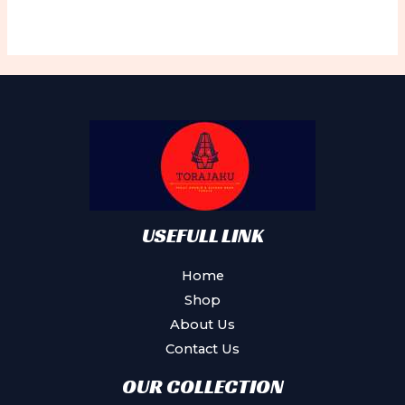
be
ch
on
th
pr
pa
USEFULL LINK
Home
Shop
About Us
Contact Us
OUR COLLECTION