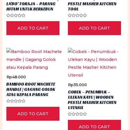
LA’BO’ TORAJA – PARANG
PESTLE MASHER KITCHEN
HITAM UNTUK BERKEBUN
TOOL
Rated
Rated
0
0
ADD TO CART
ADD TO CART
out
out
of
of
5
5
Rp
48.000
BAMBOO ROOT MACHETE
Rp
35.000
HANDLE | GAGANG GOLOK
COBEK – PENUMBUK –
ATAU KEPALA PARANG
ULEKAN KAYU | WOODEN
PESTLE MASHER KITCHEN
Rated
UTENSIL
0
ADD TO CART
out
of
Rated
5
0
ADD TO CART
out
of