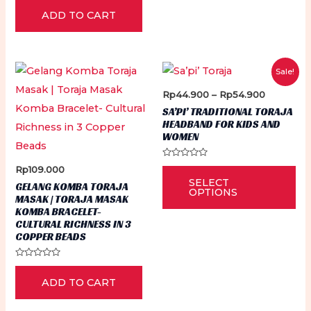
0
ADD TO CART
out
of
5
Sale!
Price
Rp
44.900
–
Rp
54.900
range:
SA’PI’ TRADITIONAL TORAJA
Rp44.900
HEADBAND FOR KIDS AND
through
WOMEN
Rp54.900
Rated
Thi
Rp
109.000
0
SELECT
out
GELANG KOMBA TORAJA
pr
of
OPTIONS
MASAK | TORAJA MASAK
5
ha
KOMBA BRACELET-
CULTURAL RICHNESS IN 3
mu
COPPER BEADS
var
Th
Rated
0
op
ADD TO CART
out
of
5
ma