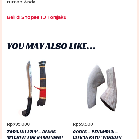
rumah Anda.
Beli di Shopee ID Torajaku
YOU MAY ALSO LIKE…
Rp
795.000
Rp
39.900
TORAJA LA’BO’ – BLACK
COBEK – PENUMBUK –
MACHETE FOR GARDENING |
ULEKAN KAYU | WOODEN